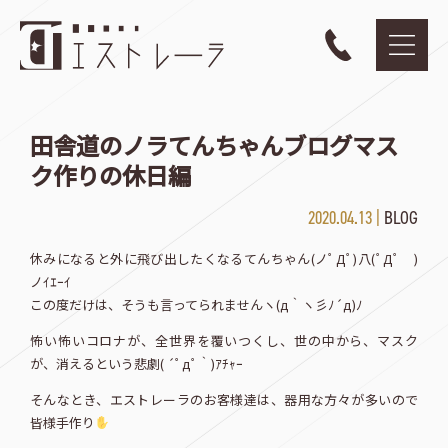
田舎道のノラてんちゃんブログマス
ク作りの休日編
2020.04.13 |
BLOG
休みになると外に飛び出したくなるてんちゃん(ノﾟДﾟ)八(ﾟДﾟ )
ノｲｴｰｲ
この度だけは、そうも言ってられませんヽ(д｀ヽ彡ﾉ´д)ﾉ
怖い怖いコロナが、全世界を覆いつくし、世の中から、マスク
が、消えるという悲劇( ´ﾟдﾟ｀)ｱﾁｬｰ
そんなとき、エストレーラのお客様達は、器用な方々が多いので
皆様手作り