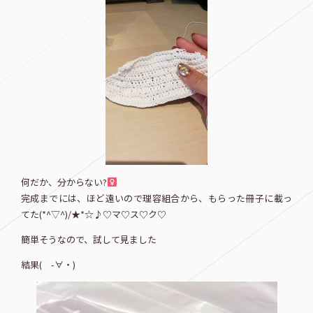
何だか、分からない?‍
完成までには、ほど遠いので理容組合から、もらった冊子に載っ
てた(*^▽^)/★*☆♪♡マ♡ス♡ク♡
簡単そうなので、試して見ました
結果( -∀・)