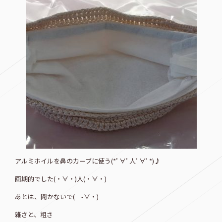
アルミホイルを鼻のカーブに使う(*ﾟ∀ﾟ人ﾟ∀ﾟ*)♪
画期的でした(・∀・)人(・∀・)
あとは、聞かないで( -∀・)
雑さと、粗さ